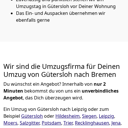
Umzugstag in Gütersloh vor Deiner Wohnung
Das Ein- und Auspacken übernehmen wir
ebenfalls gerne
Wir sind die Umzugsfirma für Deinen
Umzug von Gütersloh nach Bremen
Du wünschst ein Angebot? Innerhalb von
nur 2
Minuten
bekommst du von uns ein
unverbindliches
Angebot
, das Dich überzeugen wird.
Ein Umzug von Gütersloh nach Leipzig oder zum
Beispiel
Gütersloh
oder
Hildesheim
,
Siegen
,
Leipzig
,
Moers
,
Salzgitter
,
Potsdam
,
Trier
,
Recklinghausen
,
Jena
,