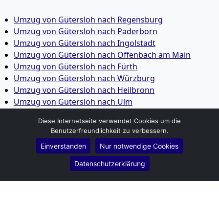
Umzug von Gütersloh nach Regensburg
Umzug von Gütersloh nach Paderborn
Umzug von Gütersloh nach Ingolstadt
Umzug von Gütersloh nach Offenbach am Main
Umzug von Gütersloh nach Fürth
Umzug von Gütersloh nach Würzburg
Umzug von Gütersloh nach Heilbronn
Umzug von Gütersloh nach Ulm
Umzug von Gütersloh nach Pforzheim
Diese Internetseite verwendet Cookies um die
Umzug von Gütersloh nach Wolfsburg
Benutzerfreundlichkeit zu verbessern.
Umzug von Gütersloh nach Bottrop
Einverstanden
Nur notwendige Cookies
Umzug von Gütersloh nach Göttingen
Umzug von Gütersloh nach Reutlingen
Datenschutzerklärung
Umzug von Gütersloh nach Bremer­haven
Umzug von Gütersloh nach Koblenz
Umzug von Gütersloh nach Erlangen
Umzug von Gütersloh nach Bergisch Gladbach