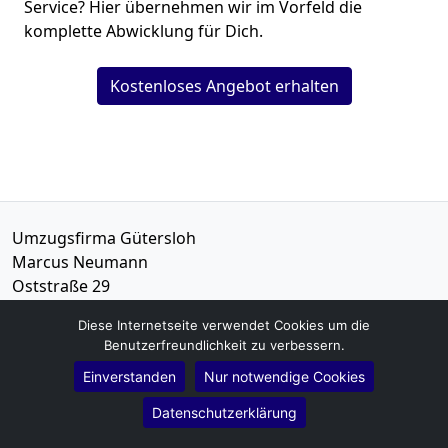
Service? Hier übernehmen wir im Vorfeld die
komplette Abwicklung für Dich.
Kostenloses Angebot erhalten
Umzugsfirma Gütersloh
Marcus Neumann
Oststraße 29
33332
Gütersloh
Diese Internetseite verwendet Cookies um die
Benutzerfreundlichkeit zu verbessern.
Tel.:
01579-2621462
Einverstanden
Nur notwendige Cookies
E-Mail:
info@umzugsunternehmen-guetersloh.de
Datenschutzerklärung
Öffnungszeiten:
Mo - Sa: 08:00 - 15:00 Uhr