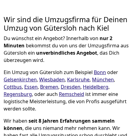
Wir sind die Umzugsfirma für Deinen
Umzug von Gütersloh nach Kiel
Du wünschst ein Angebot? Innerhalb von
nur 2
Minuten
bekommst du von uns der Umzugsfirma aus
Gütersloh ein
unverbindliches Angebot
, das Dich
überzeugen wird.
Ein Umzug von Gütersloh zum Beispiel
Bonn
oder
Gelsenkirchen
,
Wiesbaden
,
Karlsruhe
,
München
,
Cottbus
,
Essen
,
Bremen
,
Dresden
,
Heidelberg
,
Regensburg
, oder auch
Remscheid
ist immer eine
logistische Meisterleistung, die von Profis ausgeführt
werden sollte.
Wir haben
seit
8 Jahren Erfahrungen sammeln
können
, die uns niemand mehr nehmen kann. Wir
haben fast alle Umzugssituation schon durchlebt und